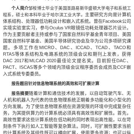
个人简介
邹桉博士毕业于美国圣路易斯华盛顿大学电子和系统工
主要研究方向是计算机
程系，硕士和本科毕业于哈尔滨工业大学。
体系结构、处理器低功耗设计和嵌入式系统。曾在Facebook公司
实境实验室实习，参与Oculus VR眼镜低功耗处理器芯片设计。
作为主要贡献者主持或参与了国家自然科学基金青年项目、美国
国家自然科学基金、美国半导体研究协会及华为公司多项研究课
题。多项工作在MICRO、DAC、ICCAD、TCAD、TACO和
RTAS等体系结构及电路系统的顶级会议和期刊上发表，获得
DAC 2017和MLCAD 2020最佳论文提名奖。目前担任DAC、
PACT、ISCAS等多个领域内顶级会议程序委员会成员及CCF嵌
入式系统专委委员。
报告题目
针对信息物理系统的高效和可扩展计算
随着计算和通信技术的发展，以自动驾驶汽车、无
报告摘要
人机和机器人为代表的信息物理系统正朝着多功能化和小型化的
方向发展。为了使信息物理系统在资源受限的环境中完成复杂任
务，为其提供算力的计算系统必须具有高效性和扩展性。首先，
高效性要求这些计算系统在低功耗的同时表现出高性能，以在苛
刻条件下执行如人工智能等复杂算法。同时，可扩展性要求当前
的计算系统及其组件既可以横向扩展，使用更多资源；也可以纵